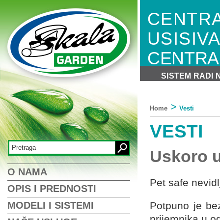
CENTRA
USISIVA
CENTRA
USISAV
SISTEM RADI 
>
Home
Vesti
VESTI
Uskoro u
O NAMA
Pet safe nevid
OPIS I PREDNOSTI
MODELI I SISTEMI
Potpuno je be
prijemnika u og