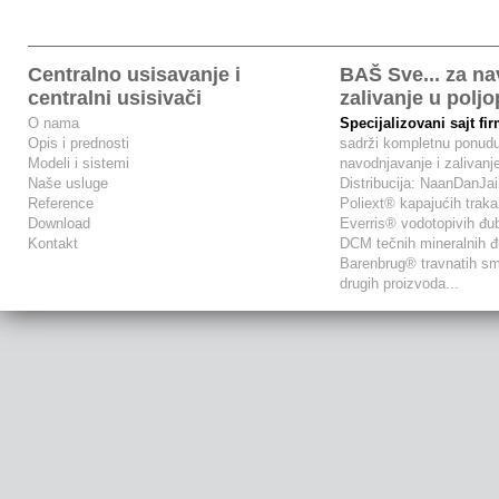
Centralno usisavanje i
BAŠ Sve... za na
centralni usisivači
zalivanje u poljo
O nama
Specijalizovani sajt 
Opis i prednosti
sadrži kompletnu ponudu
Modeli i sistemi
navodnjavanje i zalivanj
Naše usluge
Distribucija: NaanDanJa
Reference
Poliext® kapajućih traka 
Download
Everris® vodotopivih đu
Kontakt
DCM tečnih mineralnih đ
Barenbrug® travnatih sm
drugih proizvoda...